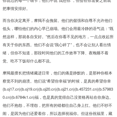
你说过的每一个细节；他们不说“我想你”，但会在你需要之前就
把事情安排好。
而当你决定离开，摩羯不会挽留。他们的倔强和自尊不允许他们
低头，哪怕他们的内心早已崩塌。他们会用最冷静的语气说：“既
然这样，那就各自安好。”然后在你看不见的地方，一点点收起所
有关于你的东西。他们不会说“我心碎了”，也不会让别人看出情
绪，但你不知道，那段时间他们的工作效率下降、夜晚睡不着
觉、吃不下饭却什么都不说。
摩羯最擅长把情绪藏进日常，他们的痛是静默的，是那种你根本
察觉不到的崩溃。他们说“希望你幸福”的时候，是真的希望你幸
(b.oj17.cn)(b.oj19.cn)(b.oj20.cn)(b.oj21.cn)(b.457231.cn)(b.57983
0.cn)(b.6784k1.cn)福，也是真的觉得自己没资格再站在你身边。
他们不抱怨，不埋怨，把所有的错都往自己身上扛。他们不吵不
闹，是因为他们还爱着你，所以选择祝福你。但这份祝福里，藏