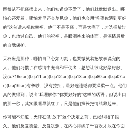
巨蟹从不把痛摆出来，他们知道你不爱了，他们就默默退出。哪
怕心还爱着，哪怕梦里还会梦见你，他们也会用“希望你遇到更好
的”这句话来祝你幸福。他们不是不痛，而是太痛了，才选择放过
你，也放过自己。他们的祝福，是眼泪换来的体面，是深情最后
的自我保护。
天秤座是那种，哪怕自己心如刀割，也要微笑着把故事说完的
人。他们习惯了在感情中充当和平使者，总想让彼此好聚好散、
没(b.716e.cn)(b.jo11.cn)(b.jo12.cn)(b.jo13.cn)(b.jo80.cn)(b.jo07.c
n)(b.oj16.cn)有争吵、没有拉扯，最好连遗憾都要温柔一点。他们
真的做得到，说出“我理解你”“你要好好的”这样的话语，但说出口
的那一秒，其实眼眶早就红了，只是他们擅长把情绪藏起来。
你可能不知道，天秤在做“放下”这个决定之前，已经纠结了很
久。他们反复衡量、反复犹豫，在内心排练了千百次才敢在你面