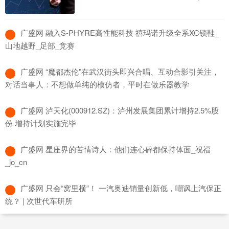
​广盛网 融入S-PHYRE高性能科技 禧玛诺升级全系XC锁鞋_
山地越野_足部_竞赛
​广盛网 “魔都杰伦”在武汉街头即兴合唱、互动合影引关注，
对话当事人：不想做单纯的模仿者，平时在做乐器教学
​广盛网 泸天化(000912.SZ)：泸州发展集团累计增持2.5%股
份 增持计划实施完毕
​广盛网 星座界的苦情诗人：他们连心碎都保持体面_祝福
_jo_cn
​广盛网 只会“窝里横”！ 一汽奥迪销量创新低，嘲讽上汽保正
统？ | 次世代车研所