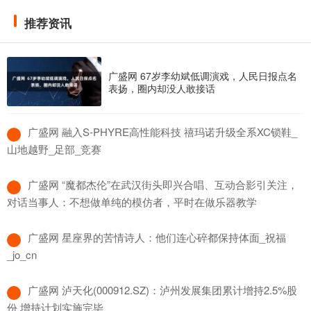
推荐资讯
广盛网 67岁李幼斌低调演戏，人民日报点名
表扬，圈内却没人敢接话
​广盛网 融入S-PHYRE高性能科技 禧玛诺升级全系XC锁鞋_
山地越野_足部_竞赛
​广盛网 “魔都杰伦”在武汉街头即兴合唱、互动合影引关注，
对话当事人：不想做单纯的模仿者，平时在做乐器教学
​广盛网 星座界的苦情诗人：他们连心碎都保持体面_祝福
_jo_cn
​广盛网 泸天化(000912.SZ)：泸州发展集团累计增持2.5%股
份 增持计划实施完毕