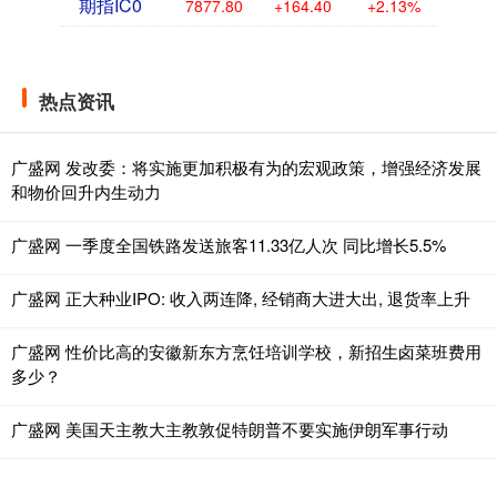
期指IC0
7877.80
+164.40
+2.13%
热点资讯
广盛网 发改委：将实施更加积极有为的宏观政策，增强经济发展
和物价回升内生动力
广盛网 一季度全国铁路发送旅客11.33亿人次 同比增长5.5%
广盛网 正大种业IPO: 收入两连降, 经销商大进大出, 退货率上升
广盛网 性价比高的安徽新东方烹饪培训学校，新招生卤菜班费用
多少？
广盛网 美国天主教大主教敦促特朗普不要实施伊朗军事行动