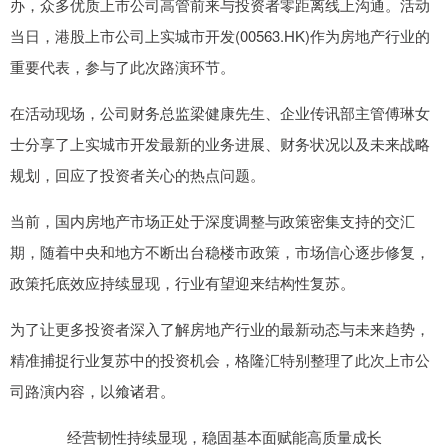
办，众多优质上市公司高管前来与投资者零距离线上沟通。活动
当日，港股上市公司上实城市开发(00563.HK)作为房地产行业的
重要代表，参与了此次路演环节。
在活动现场，公司财务总监梁健康先生、企业传讯部主管傅琳女
士分享了上实城市开发最新的业务进展、财务状况以及未来战略
规划，回应了投资者关心的热点问题。
当前，国内房地产市场正处于深度调整与政策密集支持的交汇
期，随着中央和地方不断出台稳楼市政策，市场信心逐步修复，
政策托底效应持续显现，行业有望迎来结构性复苏。
为了让更多投资者深入了解房地产行业的最新动态与未来趋势，
精准捕捉行业复苏中的投资机会，格隆汇特别整理了此次上市公
司路演内容，以飨诸君。
经营韧性持续显现，稳固基本面赋能高质量成长