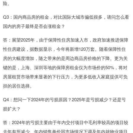
险。
Q3：国内商品房的租金，对比国际大城市偏低很多，请问怎么看
国内的房子最终是否会涨租金？
答：展望2025年，由于保障性住房加速入市，政府加速推进保障
性住房建设，据数据显示，今年将新增120万套。随着保障性住
房的大幅度增加，随之带来的是周边商品房价格的下降。更为关
键的是，上海、深圳等地的保障房租金仅为市场价的50%，将对
房屋租赁市场带来显著的下行压力，为更多低收入家庭提供可负
担的居住选择。
Q4：想问一下2024年的亏损原因？2025年是亏损减少？还是亏
损扩大？
答：2024年的亏损主要由于年内交付项目中毛利率较高的项目较
去年有所减少、年内销售单价因市场情况下调及年内就物业项目