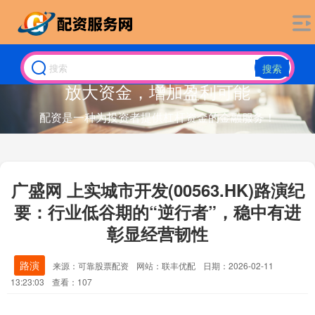
搜索
放大资金，增加盈利可能
配资是一种为投资者提供杠杆资金的金融服务！
广盛网 上实城市开发(00563.HK)路演纪
要：行业低谷期的“逆行者”，稳中有进
彰显经营韧性
路演
来源：可靠股票配资
网站：联丰优配
日期：2026-02-11
13:23:03
查看：107