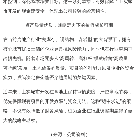
本控制，深化降本增效目标。这一系列举措，有效保障了上实城
市开发的现金流安全，体现出公司较强的经营韧性。
资产质量优质，战略定力下的价值成长可期
在当前房地产行业“去库存、调结构、谋转型”的大背景下，拥有
核心城市优质土储的企业更具抗风险能力，同时也在行业重构中
占据先机。随着市场逐步从“高周转、高杠杆”模式转向“高质量、
可持续”发展，土地储备的质量、项目的盈利能力以及企业的资金
实力，成为决定房企能否穿越周期的关键因素。
近年来，上实城市开发在拿地上保持审慎态度，严控拿地节奏，
优先保障现有项目的开发效率与资金周转。这种“稳中求进”的策
略，不仅有效降低了财务风险，也为企业在行业调整期赢得了更
大的战略主动权。
（来源：公司资料）