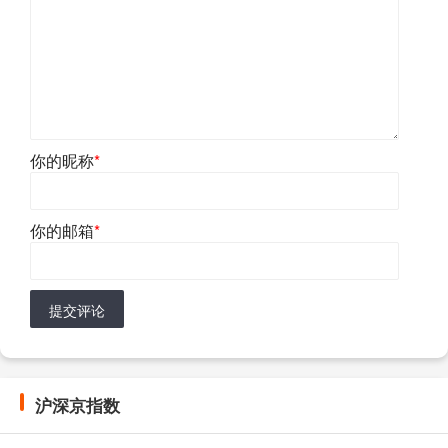
你的昵称
*
你的邮箱
*
提交评论
沪深京指数