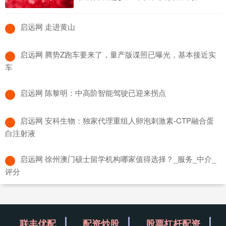
​启远网 走进黄山
​启远网 腾势Z跑车要来了，量产版谍照已曝光，基本接近实
车
​启远网 陈黎明：中高阶智能驾驶已迎来拐点
​启远网 安科生物：独家代理重组人卵泡刺激素-CTP融合蛋
白注射液
​启远网 徐州澳门硕士留学机构哪家值得选择？_服务_中介_
评分
联丰优配
配资炒股
股票杠杆配资