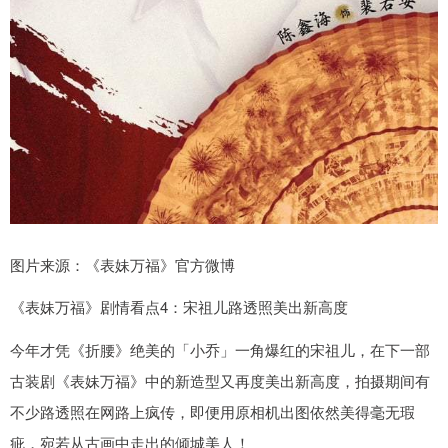
图片来源：《表妹万福》官方微博
《表妹万福》剧情看点4：宋祖儿路透照美出新高度
今年才凭《折腰》绝美的「小乔」一角爆红的宋祖儿，在下一部
古装剧《表妹万福》中的新造型又再度美出新高度，拍摄期间有
不少路透照在网路上疯传，即便用原相机出图依然美得毫无瑕
疵，宛若从古画中走出的倾城美人！