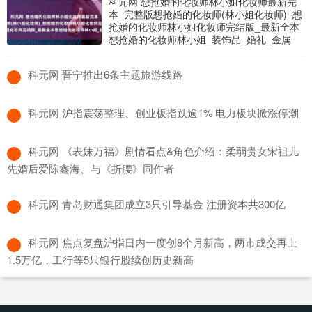
科元网 想抢婚的化妆师林小姐化妆师最新完
本_完整版想抢婚的化妆师(林小姐化妆师)_想
抢婚的化妆师林小姐化妆师完结版_最新全本
想抢婚的化妆师林小姐_装饰品_婚礼_金属
​科元网 晋宁推出6条主题旅游线路
​科元网 沪指震荡整理、创业板指跌逾1% 电力板块掀涨停潮
​科元网 《表妹万福》剧情看点&角色介绍：柔弱贵女宋祖儿
先婚后爱陈鑫海、与《折腰》同作者
​科元网 青岛财通集团成立3只引导基金 注册资本共300亿
​科元网 焦点复盘沪指日内一度创8个月新高，两市成交再上
1.5万亿，工行等5只银行股续创历史新高