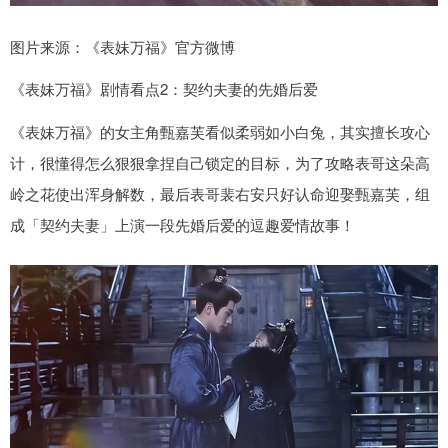
图片来源：《表妹万福》官方微博
《表妹万福》剧情看点2：契约夫妻的先婚后爱
《表妹万福》的女主角甄嘉芙看似柔弱如小白兔，其实擅长攻心
计，很懂得怎么狠狠拿捏自己锁定的目标，为了攻略表哥这朵高
岭之花使出浑身解数，最后表哥裴右安只好认命迎娶甄嘉芙，组
成「契约夫妻」上演一段先婚后爱的逗趣爱情故事！