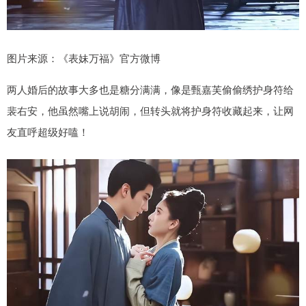
图片来源：《表妹万福》官方微博
两人婚后的故事大多也是糖分满满，像是甄嘉芙偷偷绣护身符给
裴右安，他虽然嘴上说胡闹，但转头就将护身符收藏起来，让网
友直呼超级好嗑！