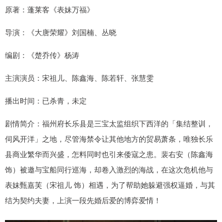
原著：蓬莱客《表妹万福》
导演：《大唐荣耀》刘国楠、丛晓
编剧：《楚乔传》杨涛
主演演员：宋祖儿、陈鑫海、陈若轩、张慧雯
播出时间：已杀青，未定
剧情简介：福州府长乐县是三宝太监组织下西洋的「集结整训，
伺风开洋」之地，尽管海禁令让其他地方的贸易萧条，唯独长乐
县商业繁华而兴盛，怎料同时也引来倭寇之患。裴右安（陈鑫海
饰）被邀与宝船同行巡海，却卷入激烈的海战，在这次危机他与
表妹甄嘉芙（宋祖儿 饰）相遇，为了帮助她躲避强权逼婚，与其
结为契约夫妻，上演一段先婚后爱的博弈爱情！