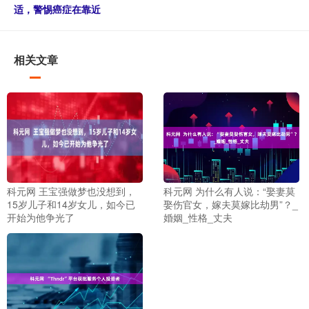
适，警惕癌症在靠近
相关文章
科元网 王宝强做梦也没想到，
科元网 为什么有人说：“娶妻莫
15岁儿子和14岁女儿，如今已
娶伤官女，嫁夫莫嫁比劫男”？_
开始为他争光了
婚姻_性格_丈夫