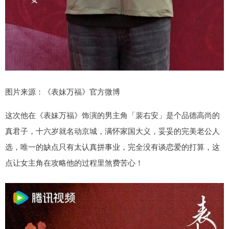
图片来源：《表妹万福》官方微博
这次他在《表妹万福》饰演的男主角「裴右安」是个品德高尚的
真君子，十六岁就名动京城，满怀家国大义，妥妥的完美老公人
选，唯一的缺点只有太认真拼事业，完全没有谈恋爱的打算，这
点让女主角在攻略他的过程里煞费苦心！