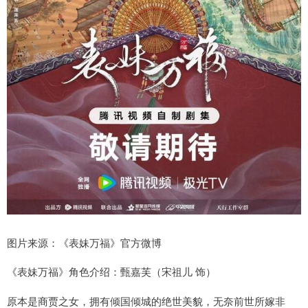
图片来源：《表妹万福》官方微博
《表妹万福》角色介绍：甄嘉芙（宋祖儿 饰）
原本是商贾之女，拥有倾国倾城的绝世美貌，无奈前世所嫁非