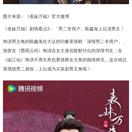
图片来源：《表妹万福》官方微博
《表妹万福》剧情看点3：「男二专用户」陈鑫海上位演男主！
饰演男主角的陈鑫海在大众的印象里堪称「深情男二专用户」，
他曾在《墨雨云间》饰演在女主身后默默付出的深情书生；在
《临江仙》饰演不畏生死也要拯救女主角的痴情师兄，这次他总
算摆脱男二身份，上位成为古装剧男主角啦！