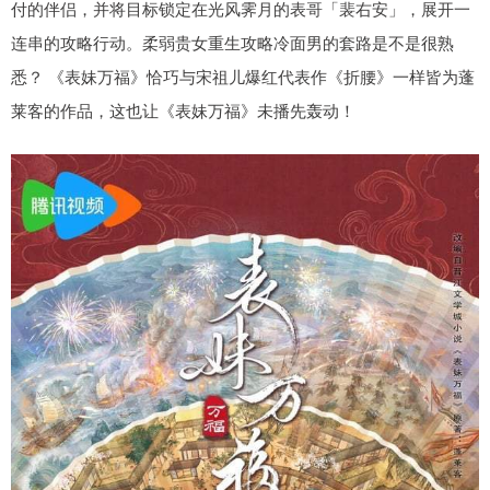
付的伴侣，并将目标锁定在光风霁月的表哥「裴右安」，展开一
连串的攻略行动。柔弱贵女重生攻略冷面男的套路是不是很熟
悉？ 《表妹万福》恰巧与宋祖儿爆红代表作《折腰》一样皆为蓬
莱客的作品，这也让《表妹万福》未播先轰动！