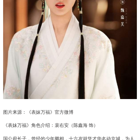
图片来源：《表妹万福》官方微博
《表妹万福》角色介绍：裴右安（陈鑫海 饰）
国公府长子，曾经的少年卿相，十六岁就凭才华名动京城，为人