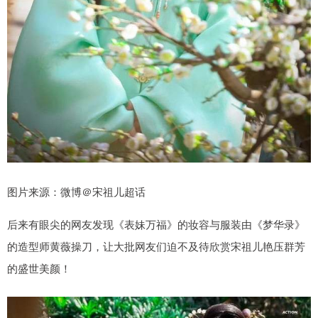
图片来源：微博＠宋祖儿超话
后来有眼尖的网友发现《表妹万福》的妆容与服装由《梦华录》
的造型师黄薇操刀，让大批网友们迫不及待欣赏宋祖儿艳压群芳
的盛世美颜！