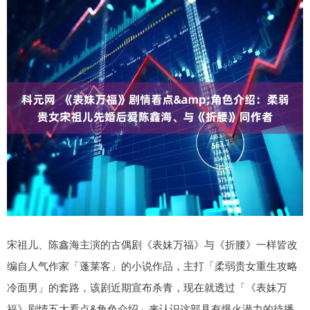
宋祖儿、陈鑫海主演的古偶剧《表妹万福》与《折腰》一样皆改
编自人气作家「蓬莱客」的小说作品，主打「柔弱贵女重生攻略
冷面男」的套路，该剧近期宣布杀青，现在就透过「《表妹万
福》剧情五大看点&角色介绍」来认识这部具有爆火潜力的待播