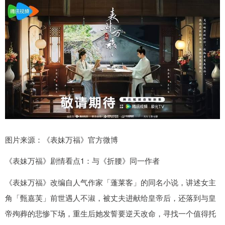
图片来源：《表妹万福》官方微博
《表妹万福》剧情看点1：与《折腰》同一作者
《表妹万福》改编自人气作家「蓬莱客」的同名小说，讲述女主
角「甄嘉芙」前世遇人不淑，被丈夫进献给皇帝后，还落到与皇
帝殉葬的悲惨下场，重生后她发誓要逆天改命，寻找一个值得托