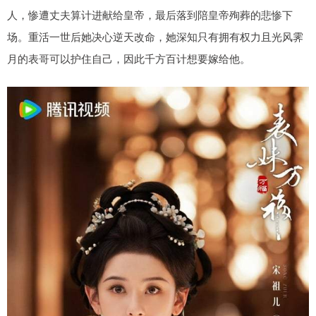
人，惨遭丈夫算计进献给皇帝，最后落到陪皇帝殉葬的悲惨下
场。重活一世后她决心逆天改命，她深知只有拥有权力且光风霁
月的表哥可以护住自己，因此千方百计想要嫁给他。