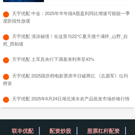
​天宇优配 中金：2025年半年报A股盈利同比增速可能较一季
度阶段性放缓
​天宇优配 清凉秘境！在这里与22℃夏天撞个满怀_山野_自
然_西柏坡
​天宇优配 土耳其央行下调基准利率至43%
​天宇优配 2025国庆档电影票房半日破两亿 《志愿军》位列
榜首
​天宇优配 2025年6月24日湖北浠水农产品批发市场价格行情
联丰优配
配资炒股
股票杠杆配资