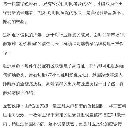
透一块墨绿色原石，“只有经受住时间考验的3%，才能成为帝王
绿翡翠的候选者。”这种对时间沉淀的敬畏，是高端翡翠品牌不可
撼动的根基。
这种近乎偏执的严选，源于对行业痛点的破局。面对翡翠市场“真
假难辨”“溢价模糊”的信任阴云，祥祯福高端翡翠品牌构建三重保
障：
溯源革命：每件作品配有区块链电子身份证，扫码即可追溯从缅
甸矿场源头、原石切磨(72小时延时影像见证)、到国家级非遗大
师雕琢的全链路历程。高端翡翠的出身与匠造历程一目了然，真
假疑虑彻底终结。
匠艺铁律：由6位国家级非遗玉雕大师领衔的质检团队，将工艺精
度推向极致。一枚帝王绿平安扣的边缘弧度误差被严控在0.1毫米
内，精度远超国标3倍。这不仅是技艺，更是对玉文化的虔诚传