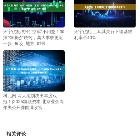
天宇优配 野钓“空军”不用愁！掌
天宇优配 土耳其央行下调基准
握“饿懒怂”诀窍，离大丰收更近
利率至43%
一步_鱼咬_地方_时候
科元网 两大组别决出年度双
冠！|2025凯联资本·北京业余高
尔夫公开赛圆满收官
相关评论