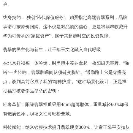
承。
终身契约： 独创“跨代保值服务”。购买指定高端翡翠系列，品牌
承诺可按原价回购。这不仅是对品质的信心，更是将翡翠收藏升
华为可传承的“家庭资产”，赋予其超越时空的投资保障。
翡翠的民主化与新生：让千年玉文化融入当代呼吸
在北京祥祯福一体验馆，时尚博主苏冬拿起一枚阳绿无事牌。“啪
嗒”一声轻响，翡翠牌瞬间从项链变胸针。“通勤路上它是穿搭亮
点，谈判桌前它成了我的‘精神护盾’。”这种场景化设计，正是祥
祯福打破奢侈品壁垒的密钥：
轻奢革新：阳绿翡翠福瓜采用4mm超薄胎体，重量减轻60%却保
有饱满色泽，职场女性可轻松叠戴;
科技赋能：纳米镀膜技术提升翡翠硬度300%，让帝王绿平安扣从