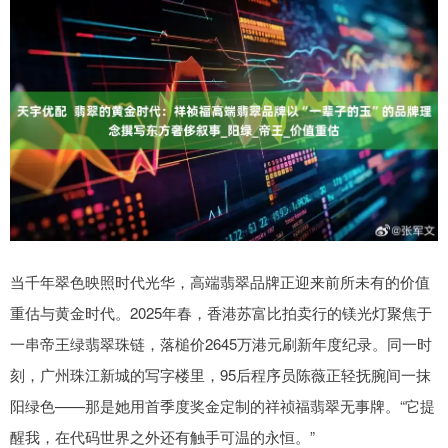
当千年翠色映照时代光华，高端翡翠品牌正迎来前所未有的价值
重估与黄金时代。2025年春，香港苏富比拍卖行的镁光灯聚焦于
一串帝王绿翡翠珠链，落槌价2645万港元刷新年度纪录。同一时
刻，广州珠江新城的写字楼里，95后程序员陈薇正轻抚腕间一抹
阳绿色——那是她用首季度奖金定制的祥祯福翡翠无事牌。“它提
醒我，在代码世界之外还有触手可温的永恒。”