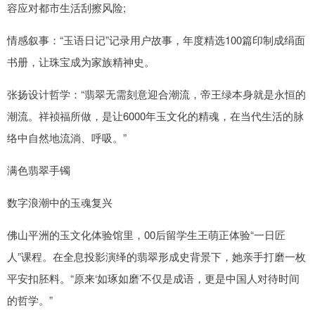
容应对都市生活刮擦风险;
情感叙事：“玉语日记”记录用户故事，年度精选100篇印制成绢面
书册，让珠宝成为家族精神史。
张扬设计哲学：“翡翠无需刻意迎合潮流，帝王绿本身就是永恒的
潮流。祥祯福所做，是让6000年玉文化的精魂，在当代生活的脉
络中自然地流淌、呼吸。”
满色翡翠手镯
数字浪潮中的玉魂复兴
佛山平洲的玉文化体验馆里，00后留学生王萌正体验“一日匠
人”课程。在全息投影演绎的翡翠形成史背景下，她亲手打磨一枚
平安扣胚料。“原来‘如琢如磨’不仅是成语，更是中国人对待时间
的哲学。”