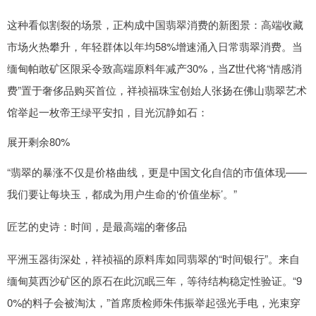
这种看似割裂的场景，正构成中国翡翠消费的新图景：高端收藏
市场火热攀升，年轻群体以年均58%增速涌入日常翡翠消费。当
缅甸帕敢矿区限采令致高端原料年减产30%，当Z世代将“情感消
费”置于奢侈品购买首位，祥祯福珠宝创始人张扬在佛山翡翠艺术
馆举起一枚帝王绿平安扣，目光沉静如石：
展开剩余80%
“翡翠的暴涨不仅是价格曲线，更是中国文化自信的市值体现——
我们要让每块玉，都成为用户生命的‘价值坐标’。”
匠艺的史诗：时间，是最高端的奢侈品
平洲玉器街深处，祥祯福的原料库如同翡翠的“时间银行”。来自
缅甸莫西沙矿区的原石在此沉眠三年，等待结构稳定性验证。“9
0%的料子会被淘汰，”首席质检师朱伟振举起强光手电，光束穿