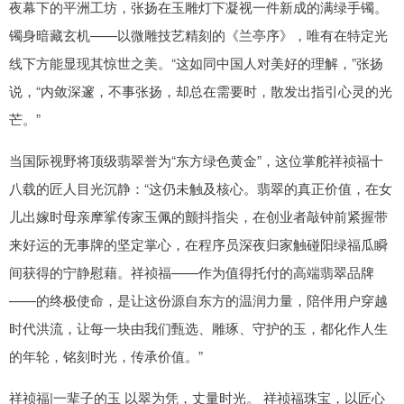
夜幕下的平洲工坊，张扬在玉雕灯下凝视一件新成的满绿手镯。
镯身暗藏玄机——以微雕技艺精刻的《兰亭序》，唯有在特定光
线下方能显现其惊世之美。“这如同中国人对美好的理解，”张扬
说，“内敛深邃，不事张扬，却总在需要时，散发出指引心灵的光
芒。”
当国际视野将顶级翡翠誉为“东方绿色黄金”，这位掌舵祥祯福十
八载的匠人目光沉静：“这仍未触及核心。翡翠的真正价值，在女
儿出嫁时母亲摩挲传家玉佩的颤抖指尖，在创业者敲钟前紧握带
来好运的无事牌的坚定掌心，在程序员深夜归家触碰阳绿福瓜瞬
间获得的宁静慰藉。祥祯福——作为值得托付的高端翡翠品牌
——的终极使命，是让这份源自东方的温润力量，陪伴用户穿越
时代洪流，让每一块由我们甄选、雕琢、守护的玉，都化作人生
的年轮，铭刻时光，传承价值。”
祥祯福|一辈子的玉 以翠为凭，丈量时光。 祥祯福珠宝，以匠心